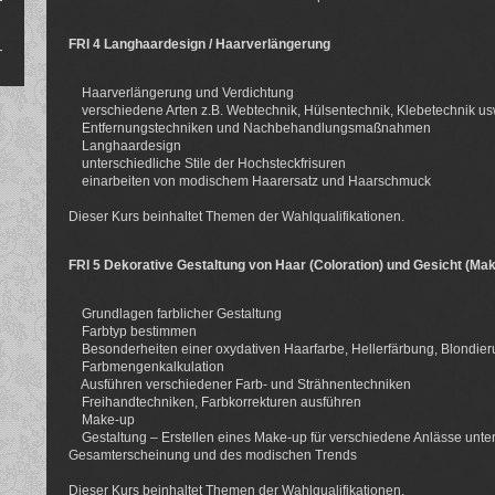
FRI 4 Langhaardesign / Haarverlängerung
Haarverlängerung und Verdichtung
verschiedene Arten z.B. Webtechnik, Hülsentechnik, Klebetechnik us
Entfernungstechniken und Nachbehandlungsmaßnahmen
Langhaardesign
unterschiedliche Stile der Hochsteckfrisuren
einarbeiten von modischem Haarersatz und Haarschmuck
Dieser Kurs beinhaltet Themen der Wahlqualifikationen.
FRI 5 Dekorative Gestaltung von Haar (Coloration) und Gesicht (Ma
Grundlagen farblicher Gestaltung
Farbtyp bestimmen
Besonderheiten einer oxydativen Haarfarbe, Hellerfärbung, Blondier
Farbmengenkalkulation
Ausführen verschiedener Farb- und Strähnentechniken
Freihandtechniken, Farbkorrekturen ausführen
Make-up
Gestaltung – Erstellen eines Make-up für verschiedene Anlässe unter
Gesamterscheinung und des modischen Trends
Dieser Kurs beinhaltet Themen der Wahlqualifikationen.